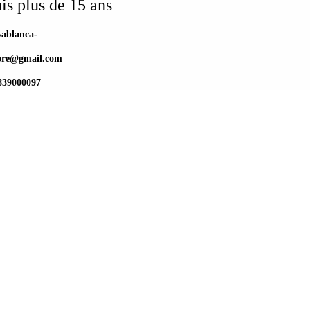
is plus de 15 ans
sablanca-
store@gmail.com
839000097